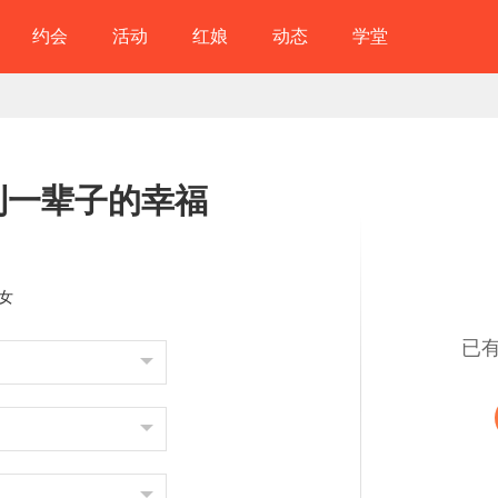
约会
活动
红娘
动态
学堂
到一辈子的幸福
女
已