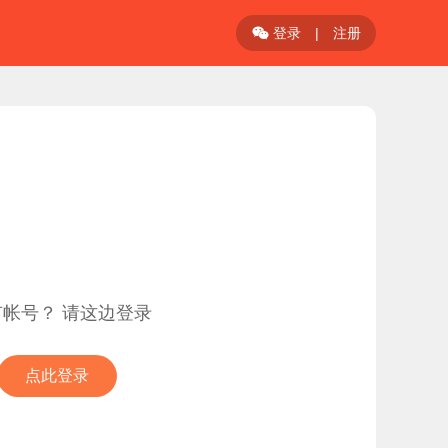
登录
|
注册

有帐号？ 请这边登录
点此登录