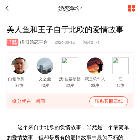
婚恋学堂


美人鱼和王子自于北欧的爱情故事
绵阳婚恋平台
2024-03-12 阅读2771
白领单身俱乐部＿八分钟约会
文之鼎
沃·兹基硕德
我是软件人
江
37岁
43岁
32岁
28岁
42岁
缘分就在一瞬间
联系客服牵线
这个来自于北欧的爱情故事，当然是一个最简单
的爱情故事，但却是所有的爱情故事中最为不朽的。